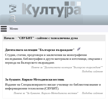
Меню
Начало
"СВУБИТ" - сайтове с тази ключова дума
Дигиталната колекция "Българско възраждане"
Студии, статии, предговори и заключения на монографични
изследвания, библиографии и други материали и източници, свързани с
периода на Българското възраждане.
Повече за "
Дигиталната колекция "Българско възраждане"
"
Подобни сайтове
За буквите. Кирило-Методиевски вестник
Издание на Специализираното висше училище по библиотекознание и
информационни технологии (СВУБИТ).
Повече за "
За буквите. Кирило-Методиевски вестник
"
Подобни сайтове