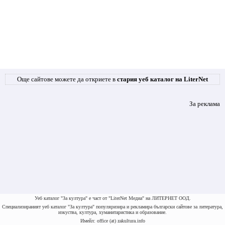
Още сайтове можете да откриете в
стария уеб каталог на LiterNet
За реклама
Уеб каталог "За култура" е част от "LiterNet Медиа" на ЛИТЕРНЕТ ООД.
Специализираният уеб каталог "За култура" популяризира и рекламира български сайтове за литература,
изкуства, култура, хуманитаристика и образование.
Имейл: office (at) zakultura.info