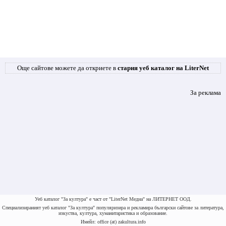
Още сайтове можете да откриете в
стария уеб каталог на LiterNet
За реклама
Уеб каталог "За култура" е част от "LiterNet Медиа" на ЛИТЕРНЕТ ООД.
Специализираният уеб каталог "За култура" популяризира и рекламира български сайтове за литература,
изкуства, култура, хуманитаристика и образование.
Имейл: office (at) zakultura.info