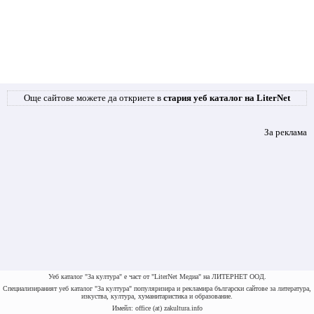
Още сайтове можете да откриете в
стария уеб каталог на LiterNet
За реклама
Уеб каталог "За култура" е част от "LiterNet Медиа" на ЛИТЕРНЕТ ООД.
Специализираният уеб каталог "За култура" популяризира и рекламира български сайтове за литература,
изкуства, култура, хуманитаристика и образование.
Имейл: office (at) zakultura.info