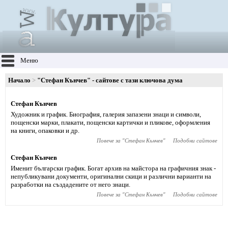
Меню
Начало
"Стефан Кънчев" - сайтове с тази ключова дума
Стефан Кънчев
Художник и график. Биография, галерия запазени знаци и символи,
пощенски марки, плакати, пощенски картички и пликове, оформления
на книги, опаковки и др.
Повече за "
Стефан Кънчев
"
Подобни сайтове
Стефан Кънчев
Именит български график. Богат архив на майстора на графичния знак -
непубликувани документи, оригинални скици и различни варианти на
разработки на създадените от него знаци.
Повече за "
Стефан Кънчев
"
Подобни сайтове