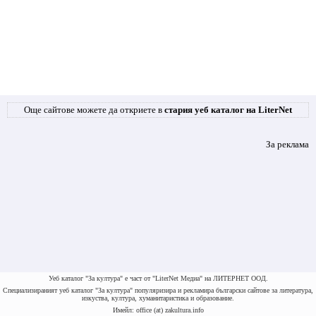
Още сайтове можете да откриете в
стария уеб каталог на LiterNet
За реклама
Уеб каталог "За култура" е част от "LiterNet Медиа" на ЛИТЕРНЕТ ООД.
Специализираният уеб каталог "За култура" популяризира и рекламира български сайтове за литература,
изкуства, култура, хуманитаристика и образование.
Имейл: office (at) zakultura.info