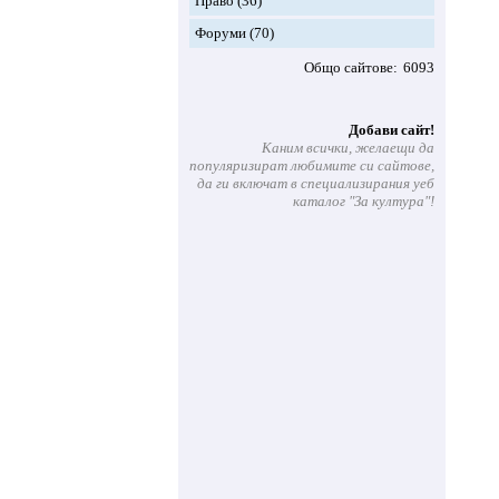
Право
(36)
Форуми
(70)
Общо сайтове
6093
Добави сайт!
Каним всички, желаещи да
популяризират любимите си сайтове,
да ги включат в специализирания уеб
каталог "За култура"!