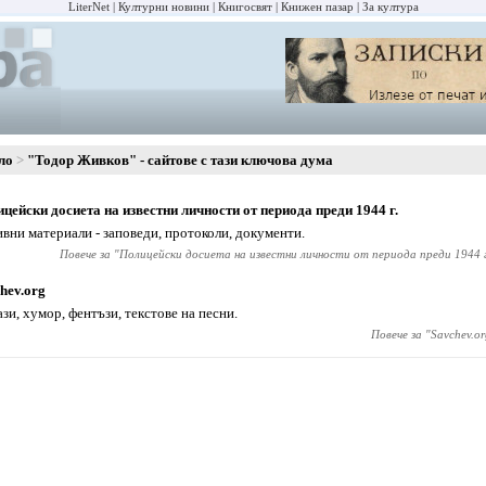
LiterNet
Културни новини
Книгосвят
Книжен пазар
За култура
ло
"Тодор Живков" - сайтове с тази ключова дума
цейски досиета на известни личности от периода преди 1944 г.
вни материали - заповеди, протоколи, документи.
Повече за "
Полицейски досиета на известни личности от периода преди 1944 г
hev.org
ази, хумор, фентъзи, текстове на песни.
Повече за "
Savchev.or