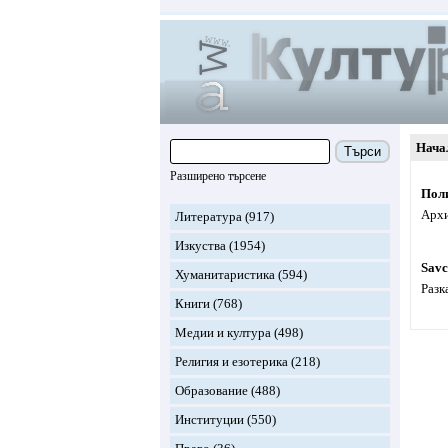
Нача
Търси
Разширено търсене
Поли
Архи
Литература
(917)
Изкуства
(1954)
Savc
Хуманитаристика
(594)
Разк
Книги
(768)
Медии и култура
(498)
Религия и езотерика
(218)
Образование
(488)
Институции
(550)