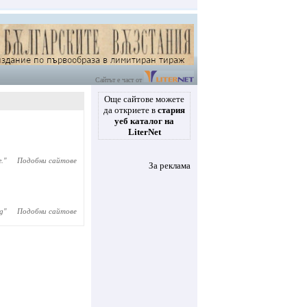
Сайтът е част от
Още сайтове можете
да откриете в
стария
уеб каталог на
LiterNet
.
"
Подобни сайтове
За реклама
g
"
Подобни сайтове