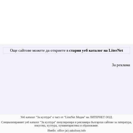
Още сайтове можете да откриете в
стария уеб каталог на LiterNet
За реклама
Уеб каталог "За култура" е част от "LiterNet Медиа" на ЛИТЕРНЕТ ООД.
Специализираният уеб каталог "За култура" популяризира и рекламира български сайтове за литература,
изкуства, култура, хуманитаристика и образование.
Имейл: office (at) zakultura.info