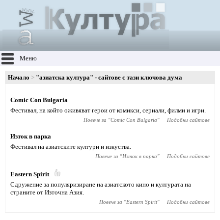
Меню
Начало
"азиатска култура" - сайтове с тази ключова дума
Comic Con Bulgaria
Фестивал, на който оживяват герои от комикси, сериали, филми и игри.
Повече за "
Comic Con Bulgaria
"
Подобни сайтове
Изток в парка
Фестивал на азиатските култури и изкуства.
Повече за "
Изток в парка
"
Подобни сайтове
Eastern Spirit
Сдружение за популяризиране на азиатското кино и културата на
страните от Източна Азия.
Повече за "
Eastern Spirit
"
Подобни сайтове