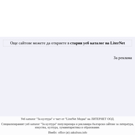
Още сайтове можете да откриете в
стария уеб каталог на LiterNet
За реклама
Уеб каталог "За култура" е част от "LiterNet Медиа" на ЛИТЕРНЕТ ООД.
Специализираният уеб каталог "За култура" популяризира и рекламира български сайтове за литература,
изкуства, култура, хуманитаристика и образование.
Имейл: office (at) zakultura.info