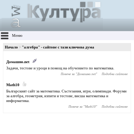
Меню
Начало
"алгебра" - сайтове с тази ключова дума
Домашно.net
Задачи, тестове и уроци в помощ на обучението по математика.
Повече за "
Домашно.net
"
Подобни сайтове
Math10
Българският сайт за математика. Състезания, игри, олимпиади. Форуми
за алгебра, геометрия, изпити и тестове, висша математика и
информатика.
Повече за "
Math10
"
Подобни сайтове