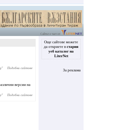
Сайтът е част от
Още сайтове можете
да откриете в
стария
уеб каталог на
LiterNet
g
"
Подобни сайтове
За реклама
различни версии на
y
"
Подобни сайтове