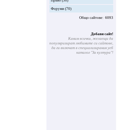
Право
(36)
Форуми
(70)
Общо сайтове
6093
Добави сайт!
Каним всички, желаещи да
популяризират любимите си сайтове,
да ги включат в специализирания уеб
каталог "За култура"!