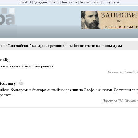
LiterNet
Културни новини
Книгосвят
Книжен пазар
За култура
ло
"английско-български речници" - сайтове с тази ключова дума
ch.Bg
ийско-български online речник.
Повече за "
Search.B
ictionary
ийско-български и българо-английски речник на Стефан Ангелов. Достъпни са 
рамата.
Повече за "
SA Dictionar