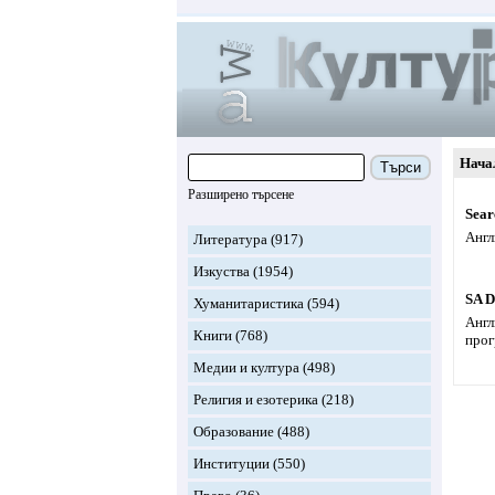
Нача
Търси
Разширено търсене
Sear
Англ
Литература
(917)
Изкуства
(1954)
SA D
Хуманитаристика
(594)
Англ
Книги
(768)
прог
Медии и култура
(498)
Религия и езотерика
(218)
Образование
(488)
Институции
(550)