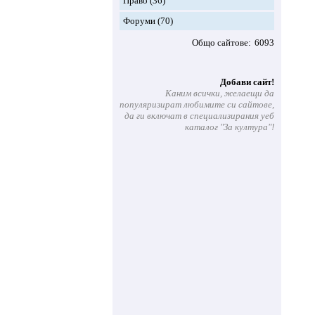
Право
(36)
Форуми
(70)
Общо сайтове
6093
Добави сайт!
Каним всички, желаещи да
популяризират любимите си сайтове,
да ги включат в специализирания уеб
каталог "За култура"!