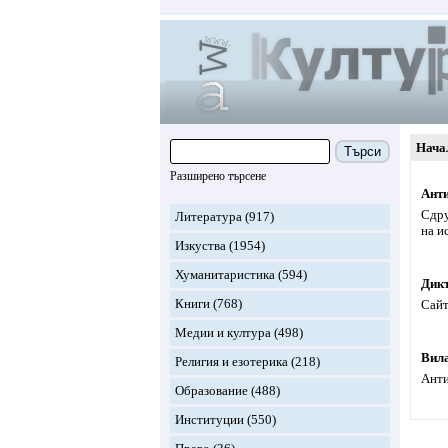
Нача
Търси
Разширено търсене
Ант
Сдру
Литература
(917)
на и
Изкуства
(1954)
Хуманитаристика
(594)
Дик
Книги
(768)
Сайт
Медии и култура
(498)
Вил
Религия и езотерика
(218)
Анти
Образование
(488)
Институции
(550)