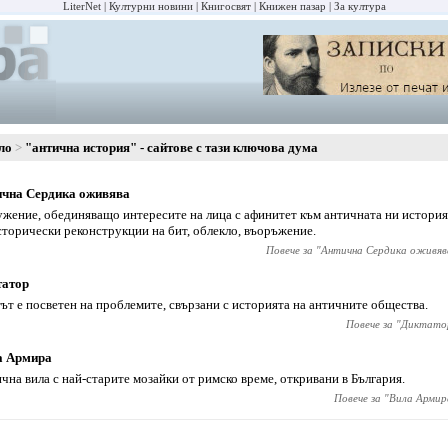
LiterNet
Културни новини
Книгосвят
Книжен пазар
За култура
ло
"антична история" - сайтове с тази ключова дума
ична Сердика оживява
жение, обединяващо интересите на лица с афинитет към античната ни история
сторически реконструкции на бит, облекло, въоръжение.
Повече за "
Антична Сердика оживяв
татор
ът е посветен на проблемите, свързани с историята на античните общества.
Повече за "
Диктато
а Армира
чна вила с най-старите мозайки от римско време, откривани в България.
Повече за "
Вила Армир