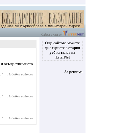
Сайтът е част от
Още сайтове можете
да откриете в
стария
уеб каталог на
LiterNet
 и осъществяването
За реклама
а
"
Подобни сайтове
р
"
Подобни сайтове
а
"
Подобни сайтове