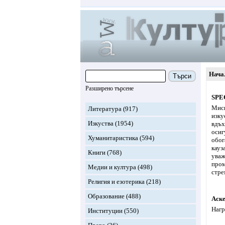
Нача
Търси
Разширено търсене
SPEC
Миси
Литература
(917)
изку
Изкуства
(1954)
вдъх
осиг
Хуманитаристика
(594)
обог
кауз
Книги
(768)
уваж
пром
Медии и култура
(498)
стре
Религия и езотерика
(218)
Образование
(488)
Аск
Нагр
Институции
(550)