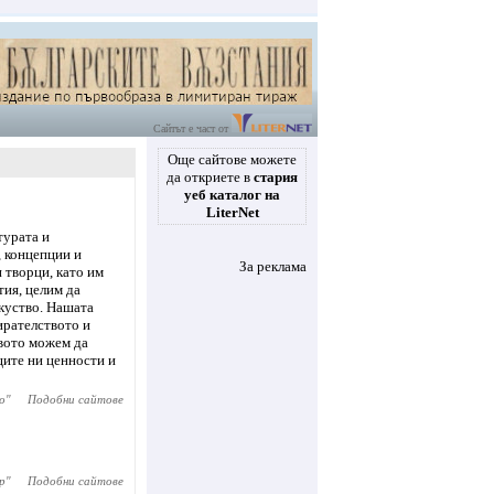
Сайтът е част от
Още сайтове можете
да откриете в
стария
уеб каталог на
LiterNet
турата и
, концепции и
За реклама
 творци, като им
ия, целим да
куство. Нашата
ирателството и
твото можем да
щите ни ценности и
о
"
Подобни сайтове
р
"
Подобни сайтове