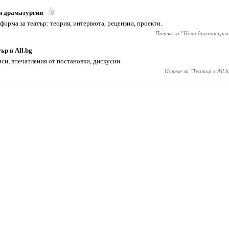
и драматургии
форма за театър: теория, интервюта, рецензии, проекти.
Повече за "
Нови драматурги
ър в All.bg
си, впечатления от постановки, дискусии.
Повече за "
Театър в All.b