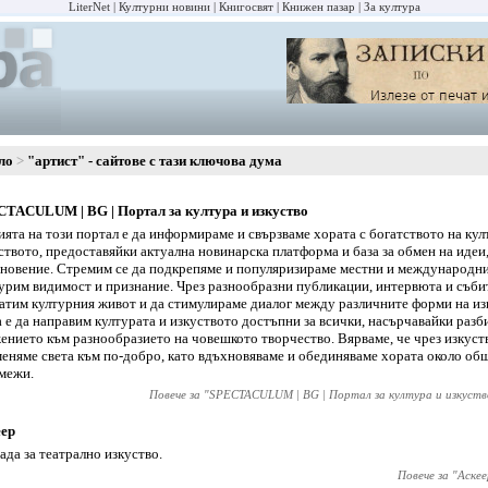
LiterNet
Културни новини
Книгосвят
Книжен пазар
За култура
ло
"артист" - сайтове с тази ключова дума
TACULUM | BG | Портал за култура и изкуство
ята на този портал е да информираме и свързваме хората с богатството на кул
ството, предоставяйки актуална новинарска платформа и база за обмен на идеи
новение. Стремим се да подкрепяме и популяризираме местни и международни
урим видимост и признание. Чрез разнообразни публикации, интервюта и събит
атим културния живот и да стимулираме диалог между различните форми на из
а е да направим културата и изкуството достъпни за всички, насърчавайки разб
ението към разнообразието на човешкото творчество. Вярваме, че чрез изкус
еняме света към по-добро, като вдъхновяваме и обединяваме хората около об
межи.
Повече за "
SPECTACULUM | BG | Портал за култура и изкуств
еер
ада за театрално изкуство.
Повече за "
Аскее