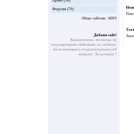
Право
(36)
Нов
Форуми
(70)
Плат
Общо сайтове
6093
Теат
Добави сайт!
Анон
Каним всички, желаещи да
популяризират любимите си сайтове,
да ги включат в специализирания уеб
каталог "За култура"!