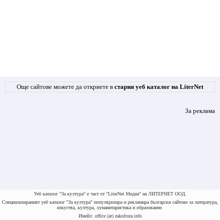
Още сайтове можете да откриете в
стария уеб каталог на LiterNet
За реклама
Уеб каталог "За култура" е част от "LiterNet Медиа" на ЛИТЕРНЕТ ООД.
Специализираният уеб каталог "За култура" популяризира и рекламира български сайтове за литература,
изкуства, култура, хуманитаристика и образование.
Имейл: office (at) zakultura.info