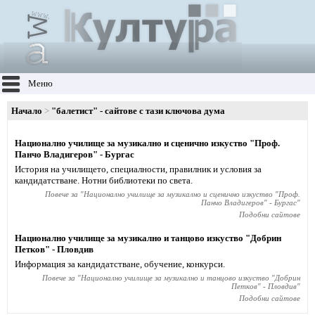
Меню
Начало
"балетист" - сайтове с тази ключова дума
Национално училище за музикално и сценично изкуство "Проф.
Панчо Владигеров" - Бургас
История на училището, специалности, правилник и условия за
кандидатстване. Нотни библиотеки по света.
Повече за "
Национално училище за музикално и сценично изкуство "Проф.
Панчо Владигеров" - Бургас
"
Подобни сайтове
Национално училище за музикално и танцово изкуство "Добрин
Петков" - Пловдив
Информация за кандидатстване, обучение, конкурси.
Повече за "
Национално училище за музикално и танцово изкуство "Добрин
Петков" - Пловдив
"
Подобни сайтове