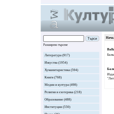
Нача
Търси
Разширено търсене
Balk
Балк
Литература
(917)
Изкуства
(1954)
Бал
Хуманитаристика
(594)
Изда
Книги
(768)
"Лит
Медии и култура
(498)
Религия и езотерика
(218)
Образование
(488)
Институции
(550)