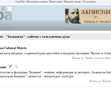
LiterNet
Културни новини
Книгосвят
Книжен пазар
За култура
ло
"балканска" - сайтове с тази ключова дума
an Cultural Matrix
анската матрица: социокултурни архетипи и модерни проекции. Проект и сбор
Повече за "
Balkan Cultural Matr
кани
телство и фондация "Балкани" - новини, информация за авторите, балканска биб
ературни Балкани": личности - литератури - култури.
Повече за "
Балкан