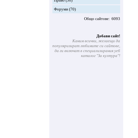
Право
(36)
Форуми
(70)
Общо сайтове
6093
Добави сайт!
Каним всички, желаещи да
популяризират любимите си сайтове,
да ги включат в специализирания уеб
каталог "За култура"!