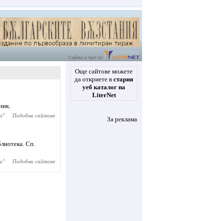
Сайтът е част от
Още сайтове можете
да откриете в
стария
уеб каталог на
LiterNet
ник.
ix
"
Подобни сайтове
За реклама
лиотека. Сп.
и
"
Подобни сайтове