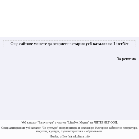
Още сайтове можете да откриете в
стария уеб каталог на LiterNet
За реклама
Уеб каталог "За култура" е част от "LiterNet Медиа" на ЛИТЕРНЕТ ООД.
Специализираният уеб каталог "За култура" популяризира и рекламира български сайтове за литература,
изкуства, култура, хуманитаристика и образование.
Имейл: office (at) zakultura.info