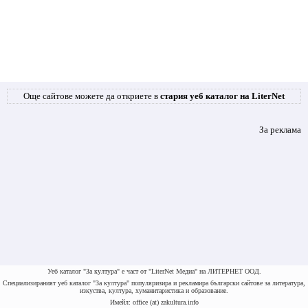
Още сайтове можете да откриете в
стария уеб каталог на LiterNet
За реклама
Уеб каталог "За култура" е част от "LiterNet Медиа" на ЛИТЕРНЕТ ООД.
Специализираният уеб каталог "За култура" популяризира и рекламира български сайтове за литература,
изкуства, култура, хуманитаристика и образование.
Имейл: office (at) zakultura.info