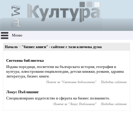
Меню
Начало
"бизнес книги" - сайтове с тази ключова дума
Световна библиотека
Издава поредици, посветени на българската история, география и
култура; илюстровани енциклопедии, детски книжки, романи, здравна
литература, бизнес книги.
Повече за "
Световна библиотека
"
Подобни сайтове
Локус Пъблишинг
Специализирано издателство в сферата на бизнес познанието.
Повече за "
Локус Пъблишинг
"
Подобни сайтове