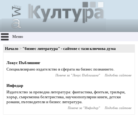
Меню
Начало
"бизнес литература" - сайтове с тази ключова дума
Локус Пъблишинг
Специализирано издателство в сферата на бизнес познанието.
Повече за "
Локус Пъблишинг
"
Подобни сайтове
Инфодар
Издателство за преводна литература: фантастика, фентъзи, трилъри,
хорър, съвременна белетристика, научнопопулярни книги, детски
романи, пътеводители и бизнес литература.
Повече за "
Инфодар
"
Подобни сайтове