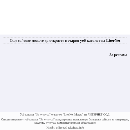
Още сайтове можете да откриете в
стария уеб каталог на LiterNet
За реклама
Уеб каталог "За култура" е част от "LiterNet Медиа" на ЛИТЕРНЕТ ООД.
Специализираният уеб каталог "За култура" популяризира и рекламира български сайтове за литература,
изкуства, култура, хуманитаристика и образование.
Имейл: office (at) zakultura.info