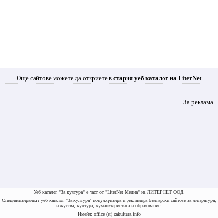
Още сайтове можете да откриете в
стария уеб каталог на LiterNet
За реклама
Уеб каталог "За култура" е част от "LiterNet Медиа" на ЛИТЕРНЕТ ООД.
Специализираният уеб каталог "За култура" популяризира и рекламира български сайтове за литература,
изкуства, култура, хуманитаристика и образование.
Имейл: office (at) zakultura.info