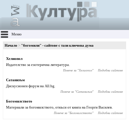
Меню
Начало
"богомили" - сайтове с тази ключова дума
Хелиопол
Издателство за езотерична литература.
Повече за "
Хелиопол
"
Подобни сайтове
Сатанизъм
Дискусионен форум на All.bg.
Повече за "
Сатанизъм
"
Подобни сайтове
Богомилството
Материали за богомилството, откъси от книга на Георги Василев.
Повече за "
Богомилството
"
Подобни сайтове