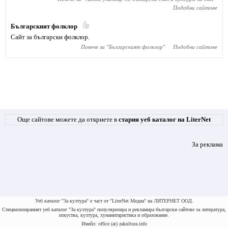
Подобни сайтове
Българският фолклор
Сайт за български фолклор.
Повече за "
Българският фолклор
"
Подобни сайтове
Още сайтове можете да откриете в
стария уеб каталог на LiterNet
За реклама
Уеб каталог "За култура" е част от "LiterNet Медиа" на ЛИТЕРНЕТ ООД.
Специализираният уеб каталог "За култура" популяризира и рекламира български сайтове за литература,
изкуства, култура, хуманитаристика и образование.
Имейл: office (at) zakultura.info