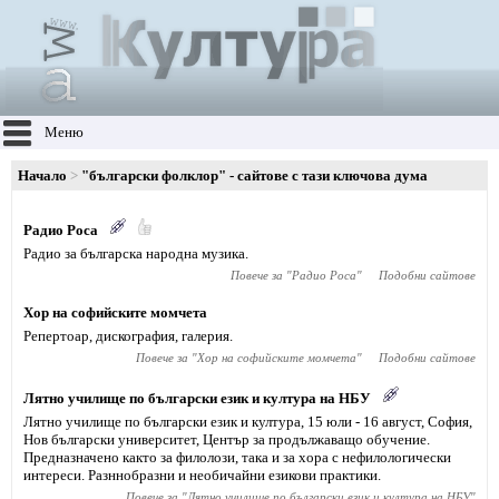
Меню
Начало
"български фолклор" - сайтове с тази ключова дума
Радио Роса
Радио за българска народна музика.
Повече за "
Радио Роса
"
Подобни сайтове
Хор на софийските момчета
Репертоар, дискография, галерия.
Повече за "
Хор на софийските момчета
"
Подобни сайтове
Лятно училище по български език и култура на НБУ
Лятно училище по български език и култура, 15 юли - 16 август, София,
Нов български университет, Център за продължаващо обучение.
Предназначено както за филолози, така и за хора с нефилологически
интереси. Разннобразни и необичайни езикови практики.
Повече за "
Лятно училище по български език и култура на НБУ
"