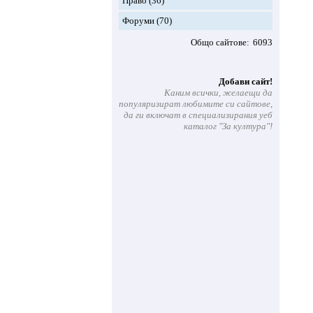
Право
(36)
Форуми
(70)
Общо сайтове
6093
Добави сайт!
Каним всички, желаещи да
популяризират любимите си сайтове,
да ги включат в специализирания уеб
каталог "За култура"!