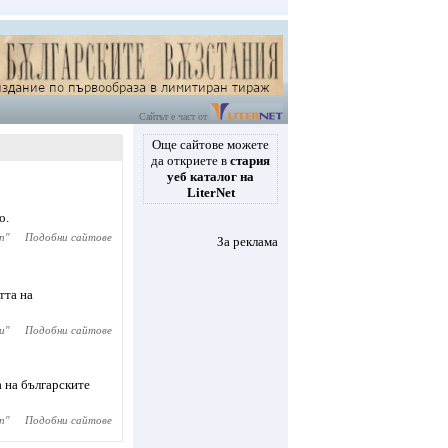
Сайтът е част от
Още сайтове можете
да откриете в
стария
уеб каталог на
LiterNet
о.
п
"
Подобни сайтове
За реклама
тта на
и
"
Подобни сайтове
 на българските
п
"
Подобни сайтове