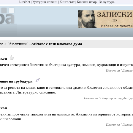
LiterNet
Културни новини
Книгосвят
Книжен пазар
За култура
ло
"бюлетини" - сайтове с тази ключова дума
скоп
ичен електронен бюлетин за българска култура, комикси, художници и изкуств
Повече за "
Диаско
рище на трубадури
о за ревюта на книги, кино и телевизионни филми и бюлетин с новини от облас
астиката. Литературно списание.
Повече за "
Сборище на трубадур
скоп
тин за проучване типологията на комиксите. Анализ на материали от историята
инни романи.
Повече за "
Диаско