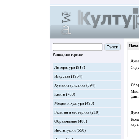
Нача
Търси
Разширено търсене
Диа
Литература
(917)
Седм
Изкуства
(1954)
Сбо
Хуманитаристика
(594)
Мяст
Книги
(768)
фант
Медии и култура
(498)
Религия и езотерика
(218)
Диа
Бюле
Образование
(488)
карт
Институции
(550)