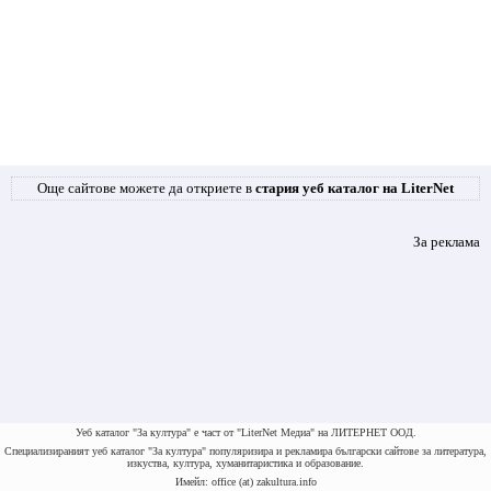
Още сайтове можете да откриете в
стария уеб каталог на LiterNet
За реклама
Уеб каталог "За култура" е част от "LiterNet Медиа" на ЛИТЕРНЕТ ООД.
Специализираният уеб каталог "За култура" популяризира и рекламира български сайтове за литература,
изкуства, култура, хуманитаристика и образование.
Имейл: office (at) zakultura.info