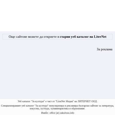
Още сайтове можете да откриете в
стария уеб каталог на LiterNet
За реклама
Уеб каталог "За култура" е част от "LiterNet Медиа" на ЛИТЕРНЕТ ООД.
Специализираният уеб каталог "За култура" популяризира и рекламира български сайтове за литература,
изкуства, култура, хуманитаристика и образование.
Имейл: office (at) zakultura.info