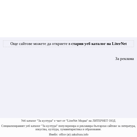
Още сайтове можете да откриете в
стария уеб каталог на LiterNet
За реклама
Уеб каталог "За култура" е част от "LiterNet Медиа" на ЛИТЕРНЕТ ООД.
Специализираният уеб каталог "За култура" популяризира и рекламира български сайтове за литература,
изкуства, култура, хуманитаристика и образование.
Имейл: office (at) zakultura.info