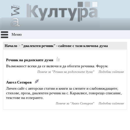
Меню
Начало
"диалектен речник" - сайтове с тази ключова дума
Речник на родопските думи
Възможност всеки да се включи и да обогати речника. Форум.
Повече за "
Речник на родопските думи
"
Подобни сайтове
Ангел Сотиров
Личен сайт с авторски статии и книги за слепите и слабовиждащите;
стихове, проза, диалектен речник на с. Караклисе, говорещо списание,
текстове на есперанто.
Повече за "
Ангел Сотиров
"
Подобни сайтове