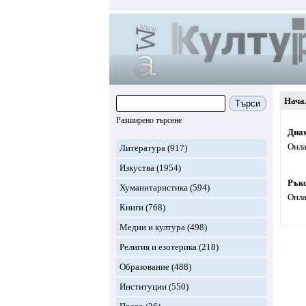
Нача
Търси
Разширено търсене
Диа
Онла
Литература
(917)
Изкуства
(1954)
Ръко
Хуманитаристика
(594)
Онла
Книги
(768)
Медии и култура
(498)
Религия и езотерика
(218)
Образование
(488)
Институции
(550)