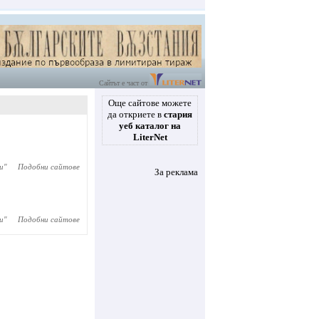
Сайтът е част от
Още сайтове можете
да откриете в
стария
уеб каталог на
LiterNet
и
"
Подобни сайтове
За реклама
и
"
Подобни сайтове