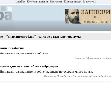
LiterNet
Културни новини
Книгосвят
Книжен пазар
За култура
ло
"диамантен гоблен" - сайтове с тази ключова дума
мантени гоблени
йн магазин за диамантени гоблени.
Повече за "
Диамантени гоблен
делие - диамантени гоблени и бродерии
йн магазин за диамантени гоблени, шиене по схема и много други.
Повече за "
Ръкоделие - диамантени гоблени и бродери