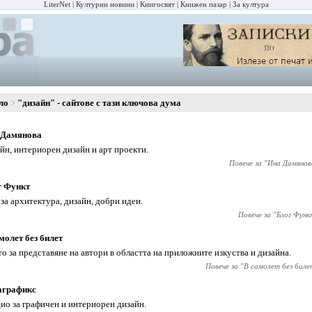
LiterNet
Културни новини
Книгосвят
Книжен пазар
За култура
ло
"дизайн" - сайтове с тази ключова дума
 Дамянова
йн, интериорен дизайн и арт проекти.
Повече за "
Ина Дамянов
г Функт
 за архитектура, дизайн, добри идеи.
Повече за "
Блог Функ
молет без билет
о за представяне на автори в областта на приложните изкуства и дизайна.
Повече за "
В самолет без биле
аграфикс
ио за графичен и интериорен дизайн.