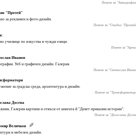
Повече за "
Акваграфик
дио "Протей"
ио за рекламен и фото-дизайн.
Повече за "
Студио "Протей
ис
но училище по изкуства и чужди езици.
Повече за "
Арти
тослав Иванов
графия. Уеб и графичен дизайн. Галерия.
Повече за "
Светослав Ивано
нсформатори
жение за градска среда, архитектура и дизайн.
Повече за "
Трансформатор
слава Досева
жник. Галерия картини и откъси от книгата й "Девет приказни истории".
Повече за "
Десислава Досев
омир Величков
птури и мебелен дизайн.