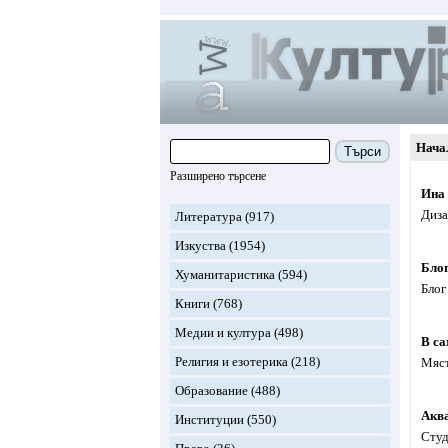
Нача
Търси
Разширено търсене
Ина
Диза
Литература
(917)
Изкуства
(1954)
Бло
Хуманитаристика
(594)
Блог
Книги
(768)
Медии и култура
(498)
В са
Религия и езотерика
(218)
Мяст
Образование
(488)
Акв
Институции
(550)
Студ