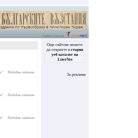
Сайтът е част от
Още сайтове можете
да откриете в
стария
уеб каталог на
LiterNet
а
"
Подобни сайтове
За реклама
т
"
Подобни сайтове
т
"
Подобни сайтове