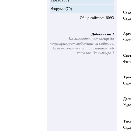
Право
(36)
Форуми
(70)
Сту
Общо сайтове
6093
Студ
Арт
Добави сайт!
Каним всички, желаещи да
Част
популяризират любимите си сайтове,
да ги включат в специализирания уеб
каталог "За култура"!
Све
Фото
Тра
Сдру
Деси
Худо
Тих
Скул