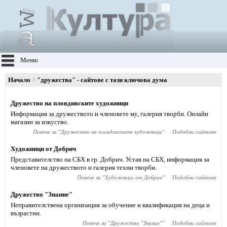
Меню
Начало
"дружества" - сайтове с тази ключова дума
Дружество на пловдивските художници
Информация за дружеството и членовете му, галерия творби. Онлайн
магазин за изкуство.
Повече за "
Дружество на пловдивските художници
"
Подобни сайтове
Художници от Добрич
Представителство на СБХ в гр. Добрич. Устав на СБХ, информация за
членовете на дружеството и галерия техни творби.
Повече за "
Художници от Добрич
"
Подобни сайтове
Дружество "Знание"
Неправителствена организация за обучение и квалификация на деца и
възрастни.
Повече за "
Дружество "Знание"
"
Подобни сайтове