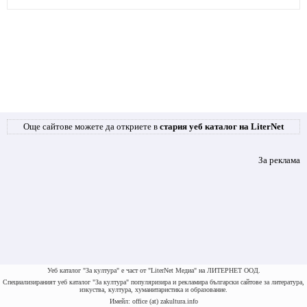
Още сайтове можете да откриете в
стария уеб каталог на LiterNet
За реклама
Уеб каталог "За култура" е част от "LiterNet Медиа" на ЛИТЕРНЕТ ООД.
Специализираният уеб каталог "За култура" популяризира и рекламира български сайтове за литература,
изкуства, култура, хуманитаристика и образование.
Имейл: office (at) zakultura.info