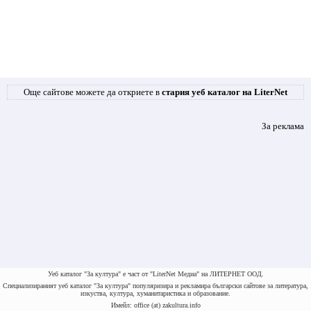
Още сайтове можете да откриете в
стария уеб каталог на LiterNet
За реклама
Уеб каталог "За култура" е част от "LiterNet Медиа" на ЛИТЕРНЕТ ООД.
Специализираният уеб каталог "За култура" популяризира и рекламира български сайтове за литература,
изкуства, култура, хуманитаристика и образование.
Имейл: office (at) zakultura.info