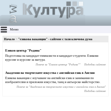
Меню
Начало
"езикова ваканция" - сайтове с тази ключова дума
Езиков център "Родина"
Подготовка на кандидат-гимназисти и кандидат-студенти. Езикови
курсове и курсове за матура.
Повече за "
Езиков център "Родина"
"
Подобни сайтове
Академия на творческите изкуства с английски език в Англия
Езикова ваканция с изучаване на английски език и занимания по
изобразителни и приложни изкуства, танц и актьорско майсторство.
Повече за "
Академия на творческите изкуства с английски език в Англия
"
Подобни сайтове