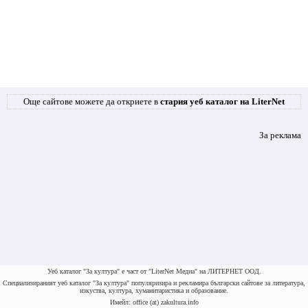
Още сайтове можете да откриете в
стария уеб каталог на LiterNet
За реклама
Уеб каталог "За култура" е част от "LiterNet Медиа" на ЛИТЕРНЕТ ООД.
Специализираният уеб каталог "За култура" популяризира и рекламира български сайтове за литература,
изкуства, култура, хуманитаристика и образование.
Имейл: office (at) zakultura.info