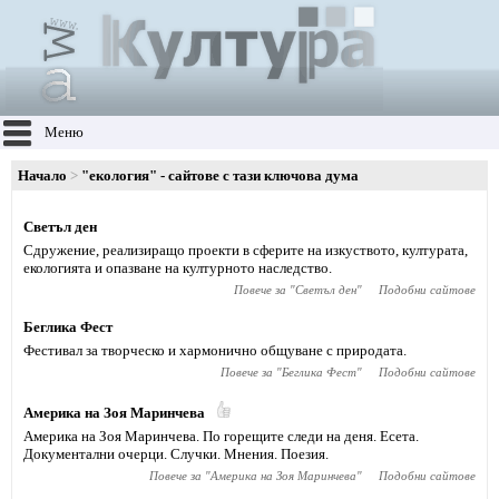
Меню
Начало
"екология" - сайтове с тази ключова дума
Светъл ден
Cдружение, реализиращо проекти в сферите на изкуството, културата,
екологията и опазване на културното наследство.
Повече за "
Светъл ден
"
Подобни сайтове
Беглика Фест
Фестивал за творческо и хармонично общуване с природата.
Повече за "
Беглика Фест
"
Подобни сайтове
Америка на Зоя Маринчева
Америка на Зоя Маринчева. По горещите следи на деня. Есета.
Документални очерци. Случки. Мнения. Поезия.
Повече за "
Америка на Зоя Маринчева
"
Подобни сайтове