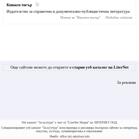
Книжен тигър
Издателство за справочна и документално-публицистична литература.
Повече за "
Книжен тигър
"
Подобни сайтове
Още сайтове можете да откриете в
стария уеб каталог на LiterNet
За реклама
Уеб каталог "За култура" е част от "LiterNet Медиа" на ЛИТЕРНЕТ ООД.
Специализираният уеб каталог "За култура" популяризира и рекламира български сайтове за литература,
изкуства, култура, хуманитаристика и образование.
Имейл: office (at) zakultura.info