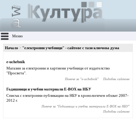
Меню
Начало
"електронни учебници" - сайтове с тази ключова дума
e-uchebnik
Магазин за електронни и хартиени учебници от издателство
"Просвета".
Повече за "
e-uchebnik
"
Подобни сайтове
Годишници и учебни материали E-BOX на НБУ
Списък с електронни публикации на НБУ в хронологичен обхват 2007-
2012 г.
Повече за "
Годишници и учебни материали E-BOX на НБУ
"
Подобни сайтове