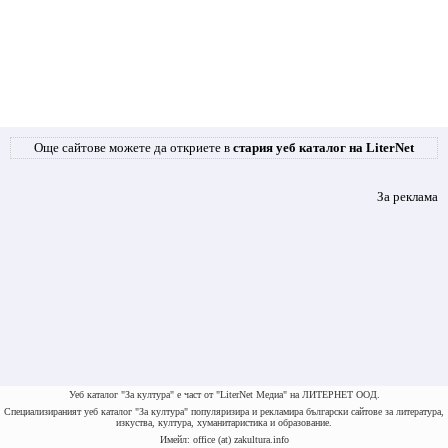
Още сайтове можете да откриете в
стария уеб каталог на LiterNet
За реклама
Уеб каталог "За култура" е част от "LiterNet Медиа" на ЛИТЕРНЕТ ООД.
Специализираният уеб каталог "За култура" популяризира и рекламира български сайтове за литература,
изкуства, култура, хуманитаристика и образование.
Имейл: office (at) zakultura.info