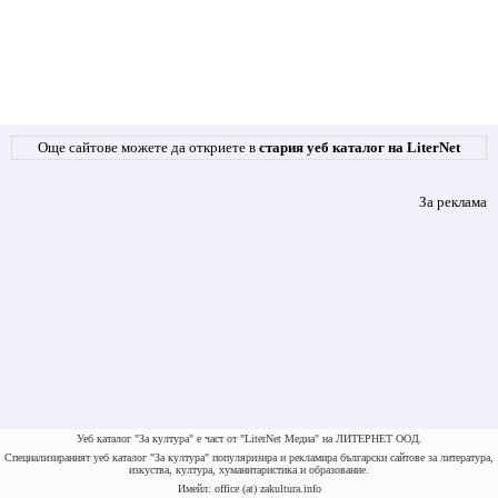
Още сайтове можете да откриете в
стария уеб каталог на LiterNet
За реклама
Уеб каталог "За култура" е част от "LiterNet Медиа" на ЛИТЕРНЕТ ООД.
Специализираният уеб каталог "За култура" популяризира и рекламира български сайтове за литература,
изкуства, култура, хуманитаристика и образование.
Имейл: office (at) zakultura.info