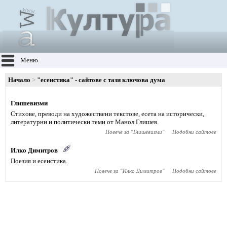
Меню
Начало
"есеистика" - сайтове с тази ключова дума
Глишевизми
Стихове, преводи на художествени текстове, есета на исторически,
литературни и политически теми от Манол Глишев.
Повече за "
Глишевизми
"
Подобни сайтове
Илко Димитров
Поезия и есеистика.
Повече за "
Илко Димитров
"
Подобни сайтове