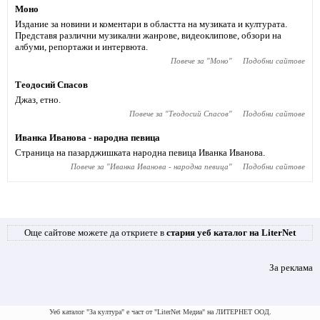
Моно
Издание за новини и коментари в областта на музиката и културата.
Представя различни музикални жанрове, видеоклипове, обзори на
албуми, репортажи и интервюта.
Повече за "
Моно
"
Подобни сайтове
Теодосий Спасов
Джаз, етно.
Повече за "
Теодосий Спасов
"
Подобни сайтове
Иванка Иванова - народна певица
Страница на пазарджишката народна певица Иванка Иванова.
Повече за "
Иванка Иванова - народна певица
"
Подобни сайтове
Още сайтове можете да откриете в
стария уеб каталог на LiterNet
За реклама
Уеб каталог "За култура" е част от "LiterNet Медиа" на ЛИТЕРНЕТ ООД.