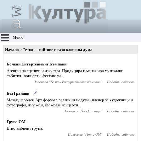
Меню
Начало
"етно" - сайтове с тази ключова дума
Болкан Ентъртеймънт Къмпани
Агенция за сценични изкуства. Продуцира и менажира музикални
събития - концерти, фестивали...
Повече за "
Болкан Ентъртеймънт Къмпани
"
Подобни сайтове
Без Граници
Международен Арт форум с различни модули - пленер за художници и
фотографи, изложби, showcase концерти.
Повече за "
Без Граници
"
Подобни сайтове
Група ОМ
Етно амбиент група.
Повече за "
Група ОМ
"
Подобни сайтове