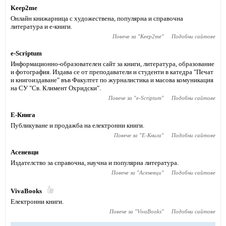
Keep2me
Онлайн книжарница с художествена, популярна и справочна
литература и е-книги.
Повече за "
Keep2me
"
Подобни сайтове
e-Scriptum
Информационно-образователен сайт за книги, литература, образование
и фотография. Издава се от преподаватели и студенти в катедра "Печат
и книгоиздаване" във Факултет по журналистика и масова комуникация
на СУ "Св. Климент Охридски".
Повече за "
e-Scriptum
"
Подобни сайтове
Е-Книга
Публикуване и продажба на електронни книги.
Повече за "
Е-Книга
"
Подобни сайтове
Асеневци
Издателство за справочна, научна и популярна литература.
Повече за "
Асеневци
"
Подобни сайтове
VivaBooks
Електронни книги.
Повече за "
VivaBooks
"
Подобни сайтове