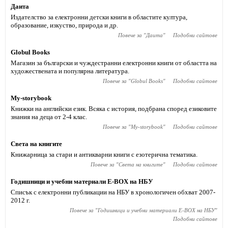
Даита
Издателство за електронни детски книги в областите култура,
образование, изкуство, природа и др.
Повече за "
Даита
"
Подобни сайтове
Globul Books
Магазин за български и чуждестранни електронни книги от областта на
художествената и популярна литература.
Повече за "
Globul Books
"
Подобни сайтове
My-storybook
Книжки на английски език. Всяка с история, подбрана според езиковите
знания на деца от 2-4 клас.
Повече за "
My-storybook
"
Подобни сайтове
Света на книгите
Книжарница за стари и антикварни книги с езотерична тематика.
Повече за "
Света на книгите
"
Подобни сайтове
Годишници и учебни материали E-BOX на НБУ
Списък с електронни публикации на НБУ в хронологичен обхват 2007-
2012 г.
Повече за "
Годишници и учебни материали E-BOX на НБУ
"
Подобни сайтове