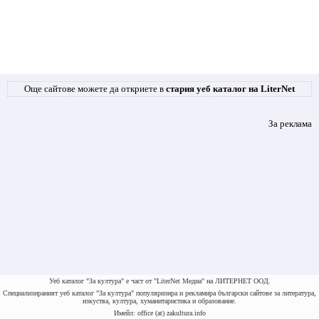
Още сайтове можете да откриете в
стария уеб каталог на LiterNet
За реклама
Уеб каталог "За култура" е част от "LiterNet Медиа" на ЛИТЕРНЕТ ООД.
Специализираният уеб каталог "За култура" популяризира и рекламира български сайтове за литература,
изкуства, култура, хуманитаристика и образование.
Имейл: office (at) zakultura.info