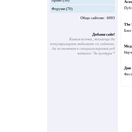
Право
(36)
Асоц
Публ
Форуми
(70)
Общо сайтове
6093
The 
Блог
Добави сайт!
Каним всички, желаещи да
популяризират любимите си сайтове,
Мед
да ги включат в специализирания уеб
Науч
каталог "За култура"!
Дни 
Фест