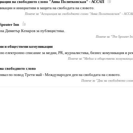
иация на свободното слово "Анна Политковская" - АССАП
икации и инициативи в защита на свободата на словото.
Повече за "
Асоциация на свободното слово "Анна Политковская" - АССА
Spouter Inn
 на Димитър Кенаров за публицистика.
Повече за "
The Spouter In
ии и обществени комуникации
но електронно списание за медии, PR, журналистика, бизнес комуникация и ре
Повече за "
Медии и обществени комуникаци
на свободното слово
ивал по повод Трети май - Международен ден на свободата на словото.
Повече за "
Дни на свободното слов