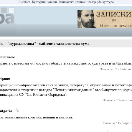
LiterNet
Културни новини
Книгосвят
Книжен пазар
За култура
ло
"журналистика" - сайтове с тази ключова дума
interview
рвюта с известни личности от областта на изкуството, културата и лайфстайла.
Повече за "
Cultintervi
riptum
рмационно-образователен сайт за книги, литература, образование и фотографи
одаватели и студенти в катедра "Печат и книгоиздаване" във Факултет по журн
никация на СУ "Св. Климент Охридски".
Повече за "
e-Scriptu
ulgaria
 за теливизионна критика, новини и анализи.
Повече за "
TVBulgari