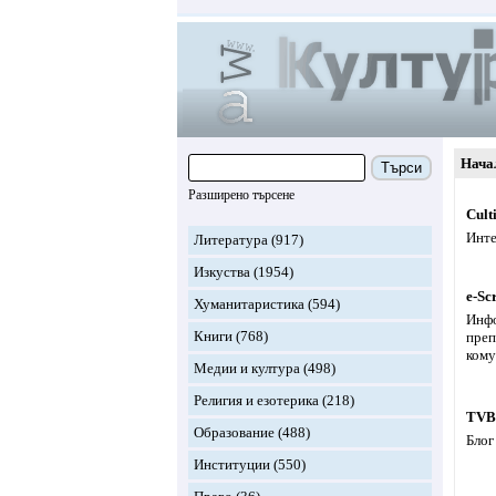
Нача
Търси
Разширено търсене
Cult
Инте
Литература
(917)
Изкуства
(1954)
e-Sc
Хуманитаристика
(594)
Инфо
Книги
(768)
преп
кому
Медии и култура
(498)
Религия и езотерика
(218)
TVB
Образование
(488)
Блог
Институции
(550)