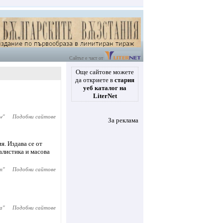
Сайтът е част от
Още сайтове можете
да откриете в
стария
уеб каталог на
LiterNet
ew
"
Подобни сайтове
За реклама
я. Издава се от
алистика и масова
m
"
Подобни сайтове
a
"
Подобни сайтове