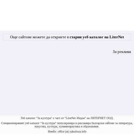
Още сайтове можете да откриете в
стария уеб каталог на LiterNet
За реклама
Уеб каталог "За култура" е част от "LiterNet Медиа" на ЛИТЕРНЕТ ООД.
Специализираният уеб каталог "За култура" популяризира и рекламира български сайтове за литература,
изкуства, култура, хуманитаристика и образование.
Имейл: office (at) zakultura.info