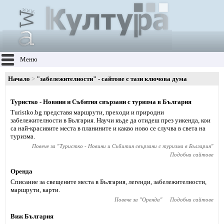
Меню
Начало
"забележителности" - сайтове с тази ключова дума
Туристко - Новини и Събития свързани с туризма в България
Turistko.bg представя маршрути, преходи и природни
забележителности в България. Научи къде да отидеш през уикенда, кои
са най-красивите места в планините и какво ново се случва в света на
туризма.
Повече за "
Туристко - Новини и Събития свързани с туризма в България
"
Подобни сайтове
Оренда
Списание за свещените места в България, легенди, забележителности,
маршрути, карти.
Повече за "
Оренда
"
Подобни сайтове
Виж България