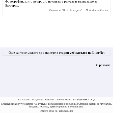
Фотографии, които не просто показват, а разказват вълнуващо за
България.
Повече за "
Виж България
"
Подобни сайтове
Още сайтове можете да откриете в
стария уеб каталог на LiterNet
За реклама
Уеб каталог "За култура" е част от "LiterNet Медиа" на ЛИТЕРНЕТ ООД.
Специализираният уеб каталог "За култура" популяризира и рекламира български сайтове за литература,
изкуства, култура, хуманитаристика и образование.
Имейл: office (at) zakultura.info