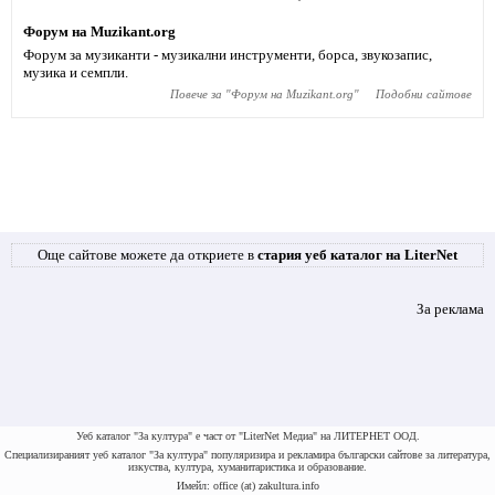
Форум на Muzikant.org
Форум за музиканти - музикални инструменти, борса, звукозапис,
музика и семпли.
Повече за "
Форум на Muzikant.org
"
Подобни сайтове
Още сайтове можете да откриете в
стария уеб каталог на LiterNet
За реклама
Уеб каталог "За култура" е част от "LiterNet Медиа" на ЛИТЕРНЕТ ООД.
Специализираният уеб каталог "За култура" популяризира и рекламира български сайтове за литература,
изкуства, култура, хуманитаристика и образование.
Имейл: office (at) zakultura.info