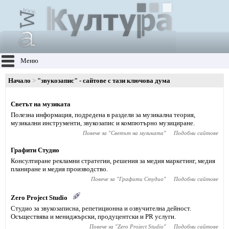
Меню
Начало
"звукозапис" - сайтове с тази ключова дума
Светът на музиката
Полезна информация, подредена в раздели за музикална теория,
музикални инструменти, звукозапис и компютърно музициране.
Повече за "
Светът на музиката
"
Подобни сайтове
Графити Студио
Консултиране рекламни стратегии, решения за медия маркетинг, медия
планиране и медия производство.
Повече за "
Графити Студио
"
Подобни сайтове
Zero Project Studio
Студио за звукозаписна, репетиционна и озвучителна дейност.
Осъществява и мениджърски, продуцентски и PR услуги.
Повече за "
Zero Project Studio
"
Подобни сайтове