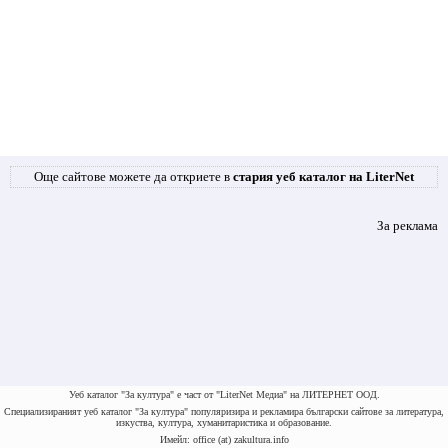
Още сайтове можете да откриете в
стария уеб каталог на LiterNet
За реклама
Уеб каталог "За култура" е част от "LiterNet Медиа" на ЛИТЕРНЕТ ООД.
Специализираният уеб каталог "За култура" популяризира и рекламира български сайтове за литература,
изкуства, култура, хуманитаристика и образование.
Имейл: office (at) zakultura.info