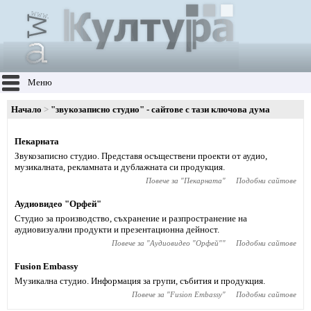
Меню
Начало
"звукозаписно студио" - сайтове с тази ключова дума
Пекарната
Звукозаписно студио. Представя осъществени проекти от аудио,
музикалната, рекламната и дублажната си продукция.
Повече за "
Пекарната
"
Подобни сайтове
Аудиовидео "Орфей"
Студио за производство, съхранение и разпространение на
аудиовизуални продукти и презентационна дейност.
Повече за "
Аудиовидео "Орфей"
"
Подобни сайтове
Fusion Embassy
Музикална студио. Информация за групи, събития и продукция.
Повече за "
Fusion Embassy
"
Подобни сайтове