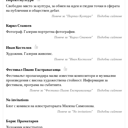
Свободно място за култура, за обмен на идеи и гледни точки в сферата
на публичния и обществен дебат.
Повече за "
Портал Култура
"
Подобни сайтове
Кирил Станоев
Фотограф. Галерия портретна фотография.
Повече за "
Кирил Станоев
"
Подобни сайтове
Иван Костолов
Художник. Галерия живопис.
Повече за "
Иван Костолов
"
Подобни сайтове
Фестивал Пиано Екстраваганца
Фестивалът пропагандира малко известни композитори и музикални
произведения с висока художествена стойност. Информация за
фестивала, програма на събитията.
Повече за "
Фестивал Пиано Екстраваганца
"
Подобни сайтове
No invitations
Блог с комикси на илюстраторката Милена Симеонова.
Повече за "
No invitations
"
Подобни сайтове
Борис Праматаров
Художник илюстратор.