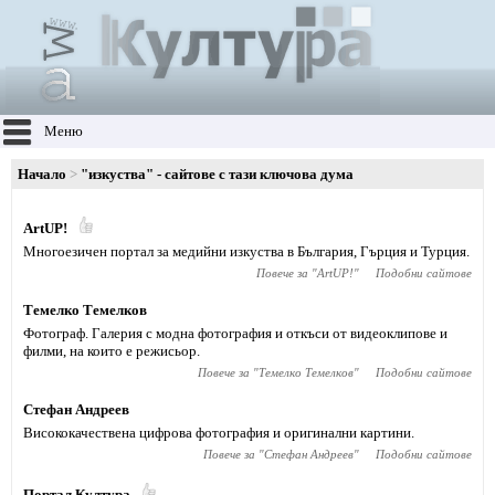
Меню
Начало
"изкуства" - сайтове с тази ключова дума
ArtUP!
Многоезичен портал за медийни изкуства в България, Гърция и Турция.
Повече за "
ArtUP!
"
Подобни сайтове
Темелко Темелков
Фотограф. Галерия с модна фотография и откъси от видеоклипове и
филми, на които е режисьор.
Повече за "
Темелко Темелков
"
Подобни сайтове
Стефан Андреев
Висококачествена цифрова фотография и оригинални картини.
Повече за "
Стефан Андреев
"
Подобни сайтове
Портал Култура