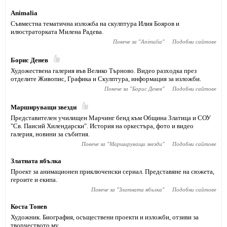
Animaliа
Съвместна тематична изложба на скулптура Илия Бояров и
илюстраторката Милена Радева.
Повече за "
Animaliа
"
Подобни сайтове
Борис Денев
Художествена галерия във Велико Търново. Видео разходка през
отделите Живопис, Графика и Скулптура, информация за изложби.
Повече за "
Борис Денев
"
Подобни сайтове
Маршируващи звезди
Представителен училищен Марчинг бенд към Община Златица и СОУ
"Св. Паисий Хилендарски". История на оркестъра, фото и видео
галерия, новини за събития.
Повече за "
Маршируващи звезди
"
Подобни сайтове
Златната ябълка
Проект за анимационен приключенски сериал. Представяне на сюжета,
героите и екипа.
Повече за "
Златната ябълка
"
Подобни сайтове
Коста Тонев
Художник. Биография, осъществени проекти и изложби, отзиви за
творчеството му.