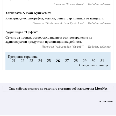
Повече за "
Коста Тонев
"
Подобни сайтове
Yordanova & Ivan Kyurkchiev
Клавирно дуо. Биография, новини, репертоар и записи от концерти.
Повече за "
Yordanova & Ivan Kyurkchiev
"
Подобни сайтове
Аудиовидео "Орфей"
Студио за производство, съхранение и разпространение на
аудиовизуални продукти и презентационна дейност.
Повече за "
Аудиовидео "Орфей"
"
Подобни сайтове
Предишна страница
21
22
23
24
25
26
27
28
29
30
31
Следваща страница
Още сайтове можете да откриете в
стария уеб каталог на LiterNet
За реклама