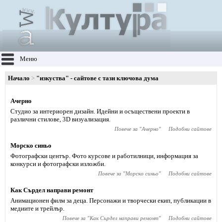
Меню
Начало
"изкуства" - сайтове с тази ключова дума
Ачерно
Студио за интериорен дизайн. Идейни и осъществени проекти в
различни стилове, 3D визуализация.
Повече за "
Ачерно
"
Подобни сайтове
Морско синьо
Фотографски център. Фото курсове и работилници, информация за
конкурси и фотографски изложби.
Повече за "
Морско синьо
"
Подобни сайтове
Как Сърдел направи ремонт
Анимационен филм за деца. Персонажи и творчески екип, публикации в
медиите и трейлър.
Повече за "
Как Сърдел направи ремонт
"
Подобни сайтове