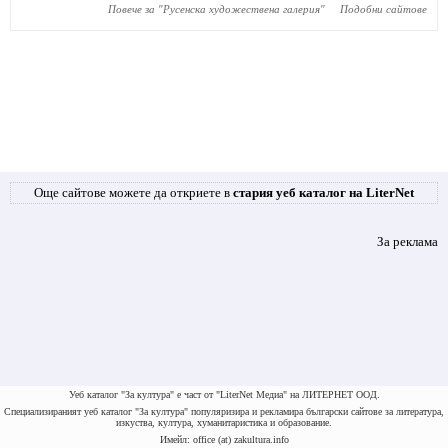
Повече за "
Русенска художествена галерия
"
Подобни сайтове
Още сайтове можете да откриете в
стария уеб каталог на LiterNet
За реклама
Уеб каталог "За култура" е част от "LiterNet Медиа" на ЛИТЕРНЕТ ООД.
Специализираният уеб каталог "За култура" популяризира и рекламира български сайтове за литература,
изкуства, култура, хуманитаристика и образование.
Имейл: office (at) zakultura.info