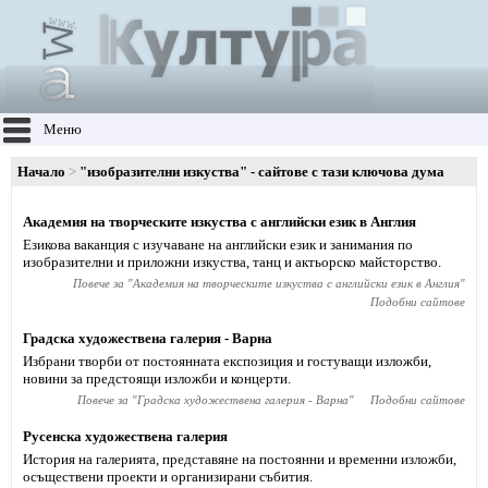
Меню
Начало
"изобразителни изкуства" - сайтове с тази ключова дума
Академия на творческите изкуства с английски език в Англия
Езикова ваканция с изучаване на английски език и занимания по
изобразителни и приложни изкуства, танц и актьорско майсторство.
Повече за "
Академия на творческите изкуства с английски език в Англия
"
Подобни сайтове
Градска художествена галерия - Варна
Избрани творби от постоянната експозиция и гостуващи изложби,
новини за предстоящи изложби и концерти.
Повече за "
Градска художествена галерия - Варна
"
Подобни сайтове
Русенска художествена галерия
История на галерията, представяне на постоянни и временни изложби,
осъществени проекти и организирани събития.