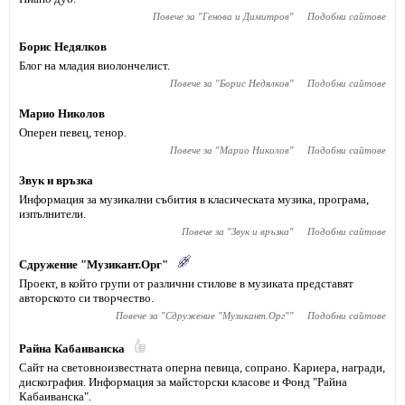
Повече за "
Генова и Димитров
"
Подобни сайтове
Борис Недялков
Блог на младия виолончелист.
Повече за "
Борис Недялков
"
Подобни сайтове
Марио Николов
Оперен певец, тенор.
Повече за "
Марио Николов
"
Подобни сайтове
Звук и връзка
Информация за музикални събития в класическата музика, програма,
изпълнители.
Повече за "
Звук и връзка
"
Подобни сайтове
Сдружение "Музикант.Орг"
Проект, в който групи от различни стилове в музиката представят
авторското си творчество.
Повече за "
Сдружение "Музикант.Орг"
"
Подобни сайтове
Райна Кабаиванска
Сайт на световноизвестната оперна певица, сопрано. Кариера, награди,
дискография. Информация за майсторски класове и Фонд "Райна
Кабаиванска".