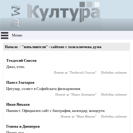
Меню
Начало
"изпълнители" - сайтове с тази ключова дума
Теодосий Спасов
Джаз, етно.
Повече за "
Теодосий Спасов
"
Подобни сайтове
Павел Златаров
Цигулар, солист в Софийската филхармония.
Повече за "
Павел Златаров
"
Подобни сайтове
Иван Янъков
Пианист. Официален сайт с биография, календар, концерти.
Повече за "
Иван Янъков
"
Подобни сайтове
Генова и Димитров
Пиано дуо.