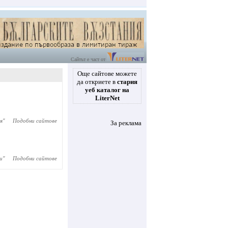
Сайтът е част от
Още сайтове можете
да откриете в
стария
уеб каталог на
LiterNet
я
"
Подобни сайтове
За реклама
и
"
Подобни сайтове