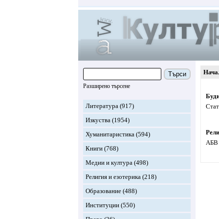
Нача
Търси
Разширено търсене
Буди
Литература
(917)
Стат
Изкуства
(1954)
Рел
Хуманитаристика
(594)
АБВ 
Книги
(768)
Медии и култура
(498)
Религия и езотерика
(218)
Образование
(488)
Институции
(550)