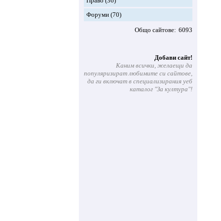
Право
(36)
Форуми
(70)
Общо сайтове
6093
Добави сайт!
Каним всички, желаещи да
популяризират любимите си сайтове,
да ги включат в специализирания уеб
каталог "За култура"!