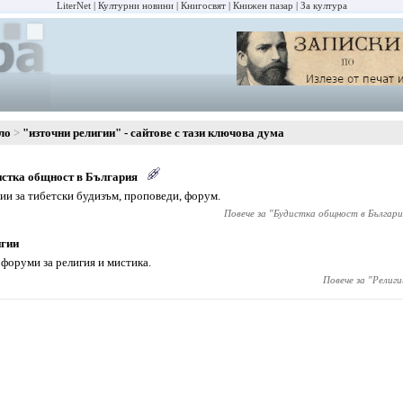
LiterNet
Културни новини
Книгосвят
Книжен пазар
За култура
ло
"източни религии" - сайтове с тази ключова дума
стка общност в България
ии за тибетски будизъм, проповеди, форум.
Повече за "
Будистка общност в Българи
игии
форуми за религия и мистика.
Повече за "
Религи