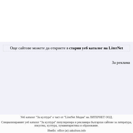
Още сайтове можете да откриете в
стария уеб каталог на LiterNet
За реклама
Уеб каталог "За култура" е част от "LiterNet Медиа" на ЛИТЕРНЕТ ООД.
Специализираният уеб каталог "За култура" популяризира и рекламира български сайтове за литература,
изкуства, култура, хуманитаристика и образование.
Имейл: office (at) zakultura.info