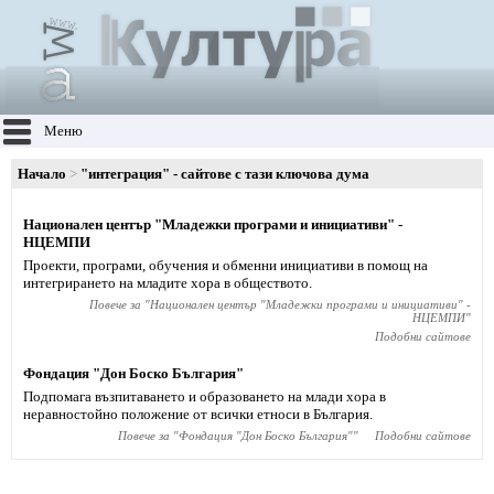
Меню
Начало
"интеграция" - сайтове с тази ключова дума
Национален център "Младежки програми и инициативи" -
НЦЕМПИ
Проекти, програми, обучения и обменни инициативи в помощ на
интегрирането на младите хора в обществото.
Повече за "
Национален център "Младежки програми и инициативи" -
НЦЕМПИ
"
Подобни сайтове
Фондация "Дон Боско България"
Подпомага възпитаването и образоването на млади хора в
неравностойно положение от всички етноси в България.
Повече за "
Фондация "Дон Боско България"
"
Подобни сайтове