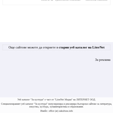
Още сайтове можете да откриете в
стария уеб каталог на LiterNet
За реклама
Уеб каталог "За култура" е част от "LiterNet Медиа" на ЛИТЕРНЕТ ООД.
Специализираният уеб каталог "За култура" популяризира и рекламира български сайтове за литература,
изкуства, култура, хуманитаристика и образование.
Имейл: office (at) zakultura.info