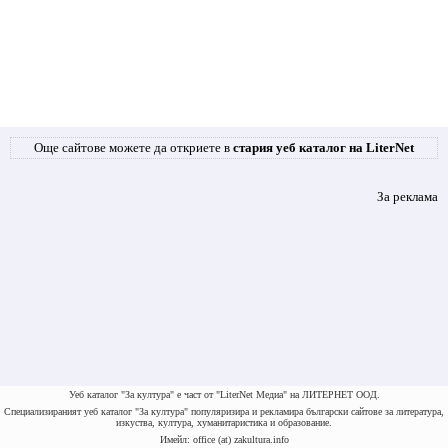
Още сайтове можете да откриете в
стария уеб каталог на LiterNet
За реклама
Уеб каталог "За култура" е част от "LiterNet Медиа" на ЛИТЕРНЕТ ООД.
Специализираният уеб каталог "За култура" популяризира и рекламира български сайтове за литература,
изкуства, култура, хуманитаристика и образование.
Имейл: office (at) zakultura.info