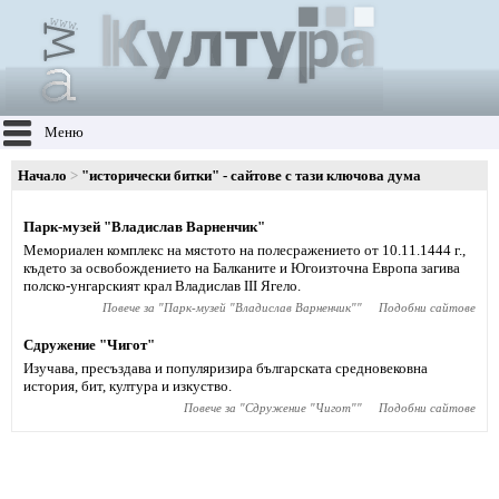
Меню
Начало
"исторически битки" - сайтове с тази ключова дума
Парк-музей "Владислав Варненчик"
Мемориален комплекс на мястото на полесражението от 10.11.1444 г.,
където за освобождението на Балканите и Югоизточна Европа загива
полско-унгарският крал Владислав ІІІ Ягело.
Повече за "
Парк-музей "Владислав Варненчик"
"
Подобни сайтове
Сдружение "Чигот"
Изучава, пресъздава и популяризира българската средновековна
история, бит, култура и изкуство.
Повече за "
Сдружение "Чигот"
"
Подобни сайтове