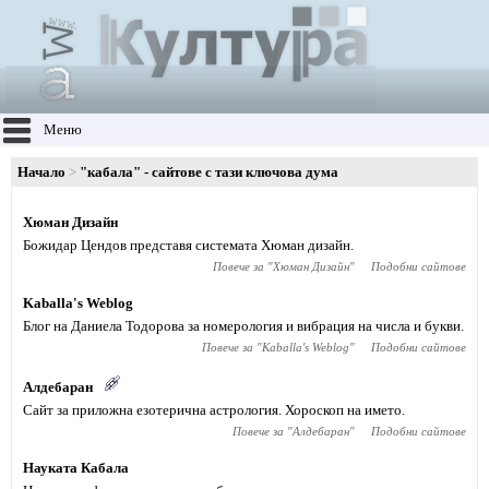
Меню
Начало
"кабала" - сайтове с тази ключова дума
Хюман Дизайн
Божидар Цендов представя системата Хюман дизайн.
Повече за "
Хюман Дизайн
"
Подобни сайтове
Kaballa's Weblog
Блог на Даниела Тодорова за номерология и вибрация на числа и букви.
Повече за "
Kaballa's Weblog
"
Подобни сайтове
Алдебаран
Сайт за приложна езотерична астрология. Хороскоп на името.
Повече за "
Алдебаран
"
Подобни сайтове
Науката Кабала