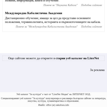
Новини, информация, книги и обучение.
Повече за "
Науката Кабала
"
Подобни сайтове
Международна Кабалистична Академия
Дистанционно обучение, имащо за цел да представи основните
положения, терминологията, историята и първоизточниците на кабала.
Повече за "
Международна Кабалистична Академия
"
Подобни сайтове
Още сайтове можете да откриете в
стария уеб каталог на LiterNet
За реклама
Уеб каталог "За култура" е част от "LiterNet Медиа" на ЛИТЕРНЕТ ООД.
Специализираният уеб каталог "За култура" популяризира и рекламира български сайтове за литература,
изкуства, култура, хуманитаристика и образование.
Имейл: office (at) zakultura.info