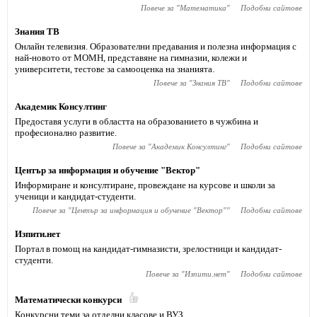
Повече за "
Математика
"
Подобни сайтове
Знания ТВ
Онлайн телевизия. Образователни предавания и полезна информация с
най-новото от МОМН, представяне на гимназии, колежи и
университети, тестове за самооценка на знанията.
Повече за "
Знания ТВ
"
Подобни сайтове
Академик Консултинг
Предоставя услуги в областта на образованието в чужбина и
професионално развитие.
Повече за "
Академик Консултинг
"
Подобни сайтове
Център за информация и обучение "Вектор"
Информиране и консултиране, провеждане на курсове и школи за
ученици и кандидат-студенти.
Повече за "
Център за информация и обучение "Вектор"
"
Подобни сайтове
Изпити.нет
Портал в помощ на кандидат-гимназисти, зрелостници и кандидат-
студенти.
Повече за "
Изпити.нет
"
Подобни сайтове
Математически конкурси
Конкурсни теми за отделни класове и ВУЗ.