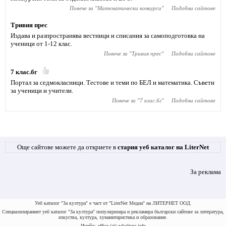
Повече за "
Математически конкурси
"
Подобни сайтове
Тривия прес
Издава и разпространява вестници и списания за самоподготовка на
ученици от 1-12 клас.
Повече за "
Тривия прес
"
Подобни сайтове
7 клас.бг
Портал за седмокласници. Тестове и теми по БЕЛ и математика. Съвети
за ученици и учители.
Повече за "
7 клас.бг
"
Подобни сайтове
Още сайтове можете да откриете в
стария уеб каталог на LiterNet
За реклама
Уеб каталог "За култура" е част от "LiterNet Медиа" на ЛИТЕРНЕТ ООД.
Специализираният уеб каталог "За култура" популяризира и рекламира български сайтове за литература,
изкуства, култура, хуманитаристика и образование.
Имейл: office (at) zakultura.info