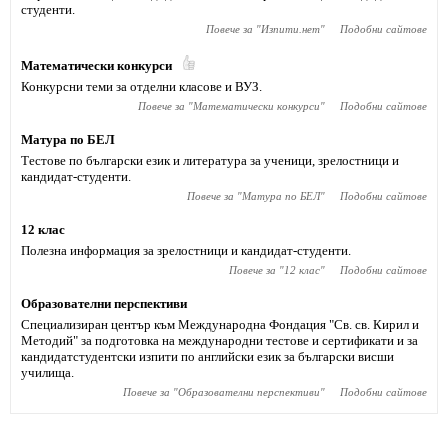
студенти.
Повече за "
Изпити.нет
"
Подобни сайтове
Математически конкурси
Конкурсни теми за отделни класове и ВУЗ.
Повече за "
Математически конкурси
"
Подобни сайтове
Матура по БЕЛ
Тестове по български език и литература за ученици, зрелостници и
кандидат-студенти.
Повече за "
Матура по БЕЛ
"
Подобни сайтове
12 клас
Полезна информация за зрелостници и кандидат-студенти.
Повече за "
12 клас
"
Подобни сайтове
Образователни перспективи
Специализиран център към Международна Фондация "Св. св. Кирил и
Методий" за подготовка на международни тестове и сертификати и за
кандидатстудентски изпити по английски език за български висши
училища.
Повече за "
Образователни перспективи
"
Подобни сайтове