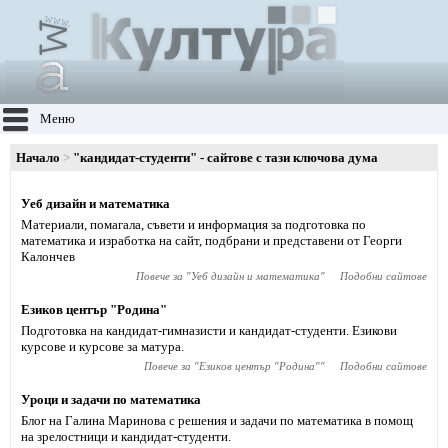
Меню
Начало
"кандидат-студенти" - сайтове с тази ключова дума
Уеб дизайн и математика
Материали, помагала, съвети и информация за подготовка по
математика и изработка на сайт, подбрани и представени от Георги
Калончев
Повече за "
Уеб дизайн и математика
"
Подобни сайтове
Езиков център "Родина"
Подготовка на кандидат-гимназисти и кандидат-студенти. Езикови
курсове и курсове за матура.
Повече за "
Езиков център "Родина"
"
Подобни сайтове
Уроци и задачи по математика
Блог на Галина Маринова с решения и задачи по математика в помощ
на зрелостници и кандидат-студенти.