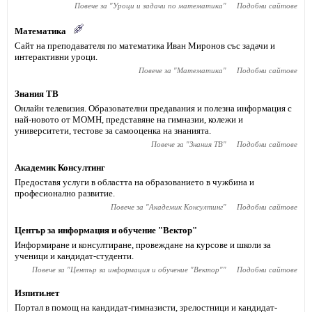
Повече за "
Уроци и задачи по математика
"
Подобни сайтове
Математика
Сайт на преподавателя по математика Иван Миронов със задачи и
интерактивни уроци.
Повече за "
Математика
"
Подобни сайтове
Знания ТВ
Онлайн телевизия. Образователни предавания и полезна информация с
най-новото от МОМН, представяне на гимназии, колежи и
университети, тестове за самооценка на знанията.
Повече за "
Знания ТВ
"
Подобни сайтове
Академик Консултинг
Предоставя услуги в областта на образованието в чужбина и
професионално развитие.
Повече за "
Академик Консултинг
"
Подобни сайтове
Център за информация и обучение "Вектор"
Информиране и консултиране, провеждане на курсове и школи за
ученици и кандидат-студенти.
Повече за "
Център за информация и обучение "Вектор"
"
Подобни сайтове
Изпити.нет
Портал в помощ на кандидат-гимназисти, зрелостници и кандидат-