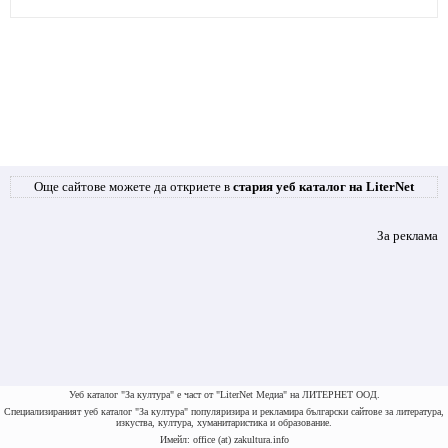
Още сайтове можете да откриете в
стария уеб каталог на LiterNet
За реклама
Уеб каталог "За култура" е част от "LiterNet Медиа" на ЛИТЕРНЕТ ООД.
Специализираният уеб каталог "За култура" популяризира и рекламира български сайтове за литература,
изкуства, култура, хуманитаристика и образование.
Имейл: office (at) zakultura.info