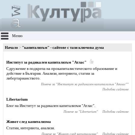
Меню
Начало
"капитализъм" - сайтове с тази ключова дума
Институт за радикален капитализъм "Атлас"
Сдружение в подкрепа на прокапиталистическото образование и
действие в България. Анализи, интервюта, статии за
либертарианството.
Повече за "
Институт за радикален капитализъм "Атлас"
"
Подобни сайтове
Libertarium
Блог на Институт за радикален капитализъм "Атлас".
Повече за "
Libertarium
"
Подобни сайтове
Живот след капитализма
Статии, интервюта, анализи.
Повече за "
Живот след капитализма
"
Подобни сайтове