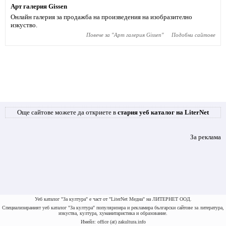
Арт галерия Gissen
Онлайн галерия за продажба на произведения на изобразително
изкуство.
Повече за "
Арт галерия Gissen
"
Подобни сайтове
Още сайтове можете да откриете в
стария уеб каталог на LiterNet
За реклама
Уеб каталог "За култура" е част от "LiterNet Медиа" на ЛИТЕРНЕТ ООД.
Специализираният уеб каталог "За култура" популяризира и рекламира български сайтове за литература,
изкуства, култура, хуманитаристика и образование.
Имейл: office (at) zakultura.info