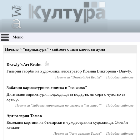
Меню
Начало
"карикатура" - сайтове с тази ключова дума
Drawly's Art Realm
Галерия творби на художника илюстратор Йоанна Викторова - Drawly.
Повече за "
Drawly's Art Realm
"
Подобни сайтове
Забавни карикатури по снимка и "на живо"
Дигитални карикатури, подходящи за подарък на хора с чувство за
хумор.
Повече за "
Забавни карикатури по снимка и "на живо"
"
Подобни сайтове
Арт галерия Томов
Колекция картини на български и чуждестранни художници. Онлайн
каталог.
Повече за "
Арт галерия Томов
"
Подобни сайтове